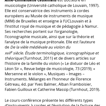
Anne-Emmanuelle Ceulemans
musicologie (Université catholique de Louvain, 1997).
Elle est conservatrice des instruments à cordes
européens au Musée de instruments de musique
(MIM) de Bruxelles et enseigne à l’UCLouvain et à
l’Institut royal de musique et de pédagogie à Namur.
Ses recherches portent sur l’organologie,
l’iconographie musicale, ainsi que sur la théorie et
l’analyse de la musique prétonale. Elle est l’auteure
de
De la vièle médiévale au violon du
e
xvii
siècle
.
Étude terminologique, iconographique et
théorique
(Turnhout, 2011) et de divers articles sur
l’histoire de la famille du violon (« Le dixtuor de Léo et
Léon Sir », Revue belge de musicologie, 73 (2019); «
Mersenne et le violon », Musiques – Images –
Instruments. Mélanges en l’honneur de Florence
Gétreau, éd. par Yves Balmer, Alban Framboisier,
Fabien Guilloux et Catherine Massip (Turnhout, 2019).
Le cours-conférence présente les différents types
d’instruments à cordes et l’évolution de la facture des